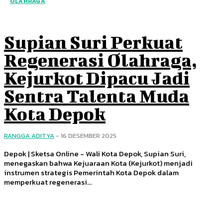
OLAHRAGA
Supian Suri Perkuat
Regenerasi Olahraga,
Kejurkot Dipacu Jadi
Sentra Talenta Muda
Kota Depok
RANGGA ADITYA
-
16 DESEMBER 2025
Depok | Sketsa Online - Wali Kota Depok, Supian Suri,
menegaskan bahwa Kejuaraan Kota (Kejurkot) menjadi
instrumen strategis Pemerintah Kota Depok dalam
memperkuat regenerasi...