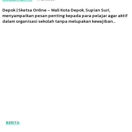
Depok | Sketsa Online – Wali Kota Depok, Supian Suri,
menyampaikan pesan penting kepada para pelajar agar aktif
dalam organisasi sekolah tanpa melupakan kewajiban...
BERITA