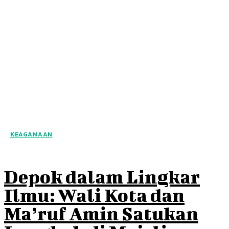
KEAGAMAAN
Depok dalam Lingkar
Ilmu: Wali Kota dan
Ma’ruf Amin Satukan