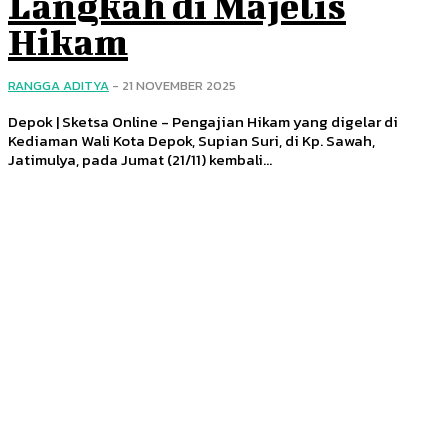
Langkah di Majelis
Hikam
RANGGA ADITYA
-
21 NOVEMBER 2025
Depok | Sketsa Online - Pengajian Hikam yang digelar di
Kediaman Wali Kota Depok, Supian Suri, di Kp. Sawah,
Jatimulya, pada Jumat (21/11) kembali...