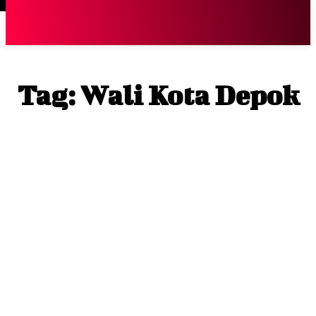
Terpopuler
|
Berita
So
Tag:
Wali Kota Depok