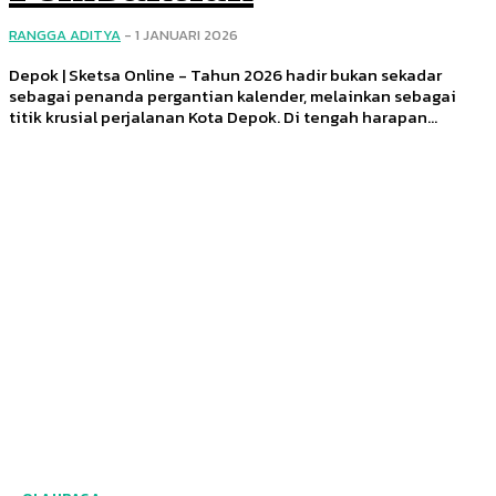
RANGGA ADITYA
-
1 JANUARI 2026
Depok | Sketsa Online - Tahun 2026 hadir bukan sekadar
sebagai penanda pergantian kalender, melainkan sebagai
titik krusial perjalanan Kota Depok. Di tengah harapan...