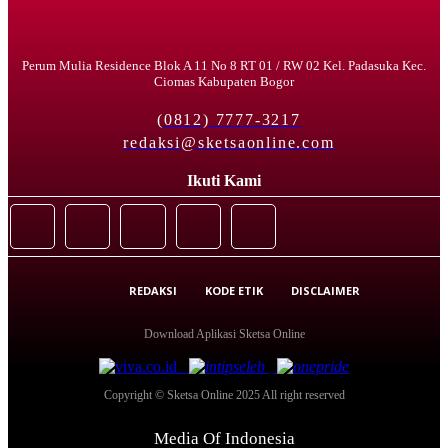
Perum Mulia Residence Blok A 11 No 8 RT 01 / RW 02 Kel. Padasuka Kec.
Ciomas Kabupaten Bogor
(0812) 7777-3217
redaksi@sketsaonline.com
Ikuti Kami
REDAKSI
KODE ETIK
DISCLAIMER
Download Aplikasi Sketsa Online
Copyright © Sketsa Online 2025 All right reserved
Media Of Indonesia