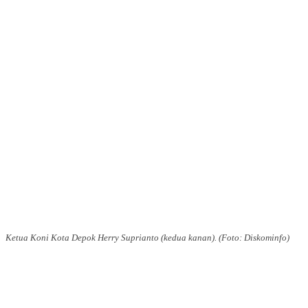
Ketua Koni Kota Depok Herry Suprianto (kedua kanan). (Foto: Diskominfo)