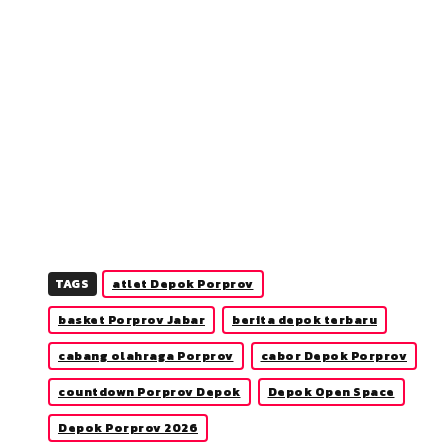
TAGS
atlet Depok Porprov
basket Porprov Jabar
berita depok terbaru
cabang olahraga Porprov
cabor Depok Porprov
countdown Porprov Depok
Depok Open Space
Depok Porprov 2026