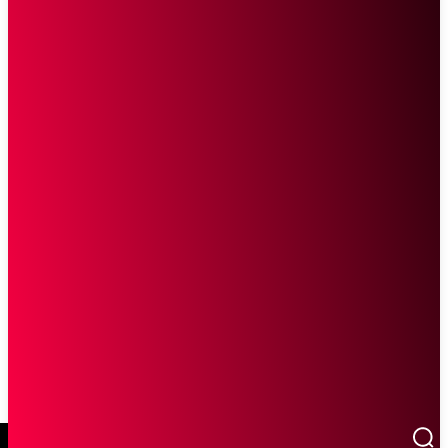
SCROLL UNTUK MELANJUTKAN MEMBACA
Sketsa Online