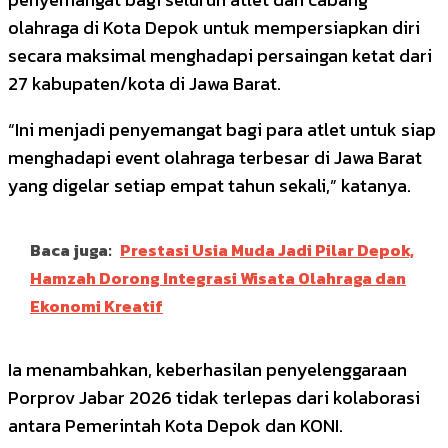
olahraga di Kota Depok untuk mempersiapkan diri
secara maksimal menghadapi persaingan ketat dari
27 kabupaten/kota di Jawa Barat.
“Ini menjadi penyemangat bagi para atlet untuk siap
menghadapi event olahraga terbesar di Jawa Barat
yang digelar setiap empat tahun sekali,” katanya.
Baca juga:
Prestasi Usia Muda Jadi Pilar Depok,
Hamzah Dorong Integrasi Wisata Olahraga dan
Ekonomi Kreatif
Ia menambahkan, keberhasilan penyelenggaraan
Porprov Jabar 2026 tidak terlepas dari kolaborasi
antara Pemerintah Kota Depok dan KONI.