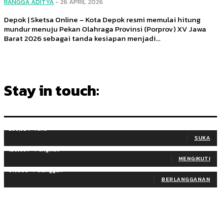
RANGGA ADITYA
-
26 APRIL 2026
Depok | Sketsa Online – Kota Depok resmi memulai hitung
mundur menuju Pekan Olahraga Provinsi (Porprov) XV Jawa
Barat 2026 sebagai tanda kesiapan menjadi...
Stay in touch:
255,324
Fans
SUKA
128,657
Pengikut
MENGIKUTI
97,058
Pelanggan
BERLANGGANAN