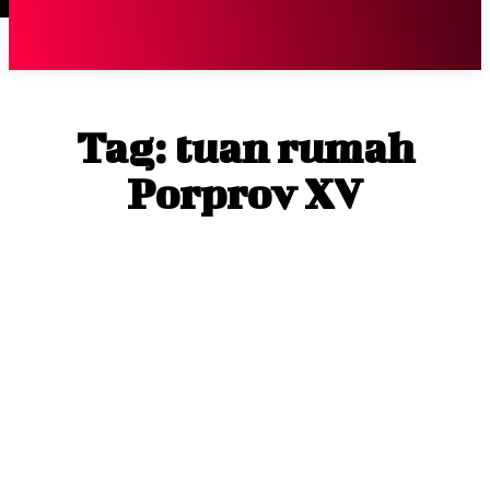
Terpopuler
|
Berita
So
Tag:
tuan rumah
Porprov XV