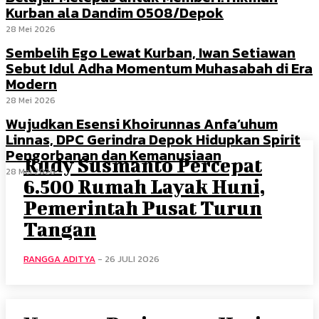
Kurban ala Dandim 0508/Depok
28 Mei 2026
Sembelih Ego Lewat Kurban, Iwan Setiawan
Sebut Idul Adha Momentum Muhasabah di Era
Modern
28 Mei 2026
Wujudkan Esensi Khoirunnas Anfa’uhum
Linnas, DPC Gerindra Depok Hidupkan Spirit
Pengorbanan dan Kemanusiaan
Rudy Susmanto Percepat
28 Mei 2026
6.500 Rumah Layak Huni,
Pemerintah Pusat Turun
Tangan
RANGGA ADITYA
-
26 JULI 2026