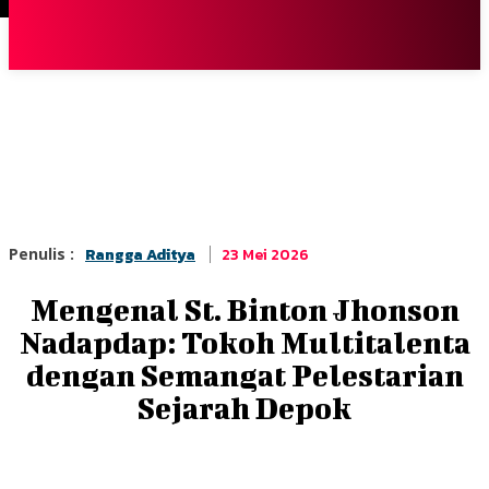
Terpopuler
|
Berita
So
23 Mei 2026
Penulis :
Rangga Aditya
Mengenal St. Binton Jhonson
Nadapdap: Tokoh Multitalenta
dengan Semangat Pelestarian
Sejarah Depok