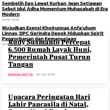
Sembelih Ego Lewat Kurban, Iwan Setiawan
Sebut Idul Adha Momentum Muhasabah di Era
Modern
28 Mei 2026
Wujudkan Esensi Khoirunnas Anfa’uhum
Linnas, DPC Gerindra Depok Hidupkan Spirit
Pengorbanan dan Kemanusiaan
Rudy Susmanto Percepat
28 Mei 2026
6.500 Rumah Layak Huni,
Pemerintah Pusat Turun
Tangan
RANGGA ADITYA
-
26 JULI 2026
Upacara Peringatan Hari
Lahir Pancasila di Natal,