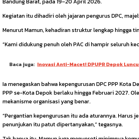
Bandung Barat, pada 19–20 April 2026.
Kegiatan itu dihadiri oleh jajaran pengurus DPC, maj
Menurut Mamun, kehadiran struktur lengkap hingga tin
“Kami didukung penuh oleh PAC di hampir seluruh kec
Baca juga:
Inovasi Anti-Macet! DPUPR Depok Luncur
Ia menegaskan bahwa kepengurusan DPC PPP Kota Dep
PPP se-Kota Depok berlaku hingga Februari 2027. Ole
mekanisme organisasi yang benar.
“Pergantian kepengurusan itu ada aturannya. Harus je
penunjukan itu patut dipertanyakan,” tegasnya.
Tak hanya itu, Mamun juga menyoroti minimnya komun