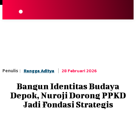
Terpopuler
|
Berita
So
28 Februari 2026
Penulis :
Rangga Aditya
Bangun Identitas Budaya
Depok, Nuroji Dorong PPKD
Jadi Fondasi Strategis