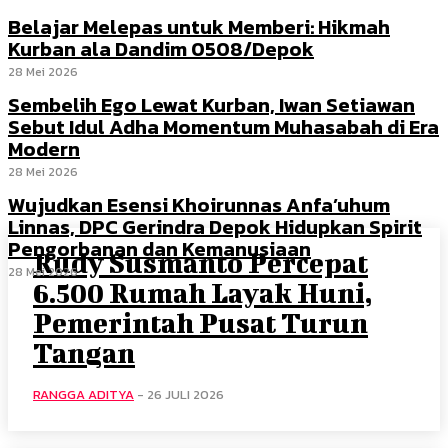
Belajar Melepas untuk Memberi: Hikmah
Kurban ala Dandim 0508/Depok
28 Mei 2026
Sembelih Ego Lewat Kurban, Iwan Setiawan
Sebut Idul Adha Momentum Muhasabah di Era
Modern
28 Mei 2026
Wujudkan Esensi Khoirunnas Anfa’uhum
Linnas, DPC Gerindra Depok Hidupkan Spirit
Pengorbanan dan Kemanusiaan
Rudy Susmanto Percepat
28 Mei 2026
6.500 Rumah Layak Huni,
Pemerintah Pusat Turun
Tangan
RANGGA ADITYA
-
26 JULI 2026