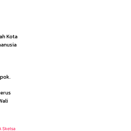
ah Kota
manusia
epok.
terus
Wali