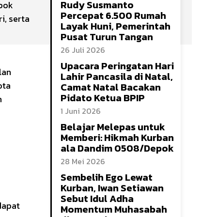
Rudy Susmanto
epok
Percepat 6.500 Rumah
i, serta
Layak Huni, Pemerintah
Pusat Turun Tangan
26 Juli 2026
Upacara Peringatan Hari
lan
Lahir Pancasila di Natal,
ota
Camat Natal Bacakan
Pidato Ketua BPIP
h
1 Juni 2026
Belajar Melepas untuk
Memberi: Hikmah Kurban
ala Dandim 0508/Depok
28 Mei 2026
Sembelih Ego Lewat
Kurban, Iwan Setiawan
Sebut Idul Adha
dapat
Momentum Muhasabah