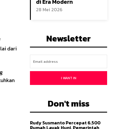
di Era Modern
28 Mei 2026
Newsletter
f
ai dari
ng
I WANT IN
tuhkan
Don't miss
Rudy Susmanto Percepat 6.500
Rumah Layak Huni, Pemerintah