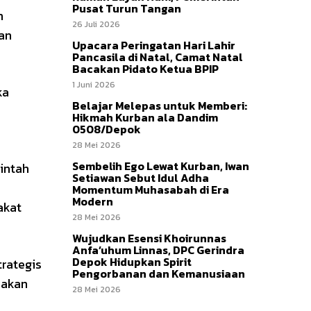
Pusat Turun Tangan
m
26 Juli 2026
han
Upacara Peringatan Hari Lahir
Pancasila di Natal, Camat Natal
Bacakan Pidato Ketua BPIP
1 Juni 2026
ka
Belajar Melepas untuk Memberi:
Hikmah Kurban ala Dandim
0508/Depok
28 Mei 2026
Sembelih Ego Lewat Kurban, Iwan
intah
Setiawan Sebut Idul Adha
Momentum Muhasabah di Era
Modern
akat
28 Mei 2026
Wujudkan Esensi Khoirunnas
Anfa’uhum Linnas, DPC Gerindra
Depok Hidupkan Spirit
rategis
Pengorbanan dan Kemanusiaan
makan
28 Mei 2026