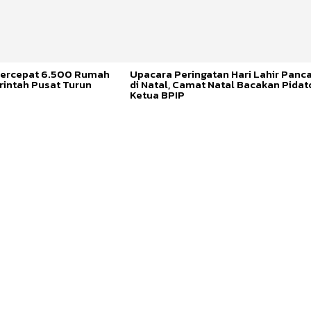
ercepat 6.500 Rumah
Upacara Peringatan Hari Lahir Panca
rintah Pusat Turun
di Natal, Camat Natal Bacakan Pidat
Ketua BPIP