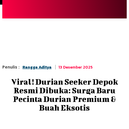
Terpopuler
|
Berita
So
13 Desember 2025
Penulis :
Rangga Aditya
Viral! Durian Seeker Depok
Resmi Dibuka: Surga Baru
Pecinta Durian Premium &
Buah Eksotis