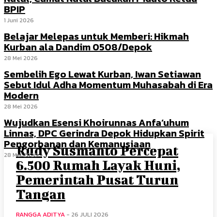
BPIP
1 Juni 2026
Belajar Melepas untuk Memberi: Hikmah
Kurban ala Dandim 0508/Depok
28 Mei 2026
Sembelih Ego Lewat Kurban, Iwan Setiawan
Sebut Idul Adha Momentum Muhasabah di Era
Modern
28 Mei 2026
Wujudkan Esensi Khoirunnas Anfa’uhum
Linnas, DPC Gerindra Depok Hidupkan Spirit
Pengorbanan dan Kemanusiaan
Rudy Susmanto Percepat
28 Mei 2026
6.500 Rumah Layak Huni,
Pemerintah Pusat Turun
Tangan
RANGGA ADITYA
-
26 JULI 2026