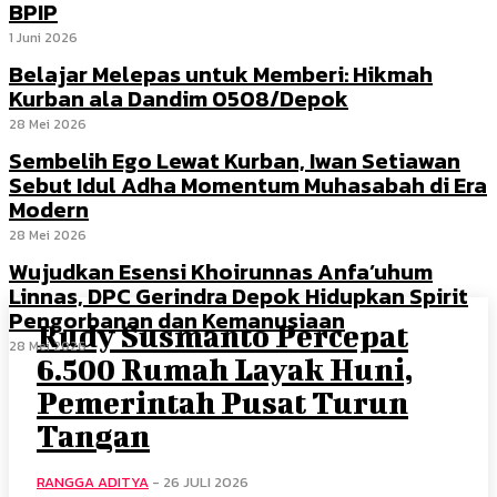
BPIP
1 Juni 2026
Belajar Melepas untuk Memberi: Hikmah
Kurban ala Dandim 0508/Depok
28 Mei 2026
Sembelih Ego Lewat Kurban, Iwan Setiawan
Sebut Idul Adha Momentum Muhasabah di Era
Modern
28 Mei 2026
Wujudkan Esensi Khoirunnas Anfa’uhum
Linnas, DPC Gerindra Depok Hidupkan Spirit
Pengorbanan dan Kemanusiaan
Rudy Susmanto Percepat
28 Mei 2026
6.500 Rumah Layak Huni,
Pemerintah Pusat Turun
Tangan
RANGGA ADITYA
-
26 JULI 2026