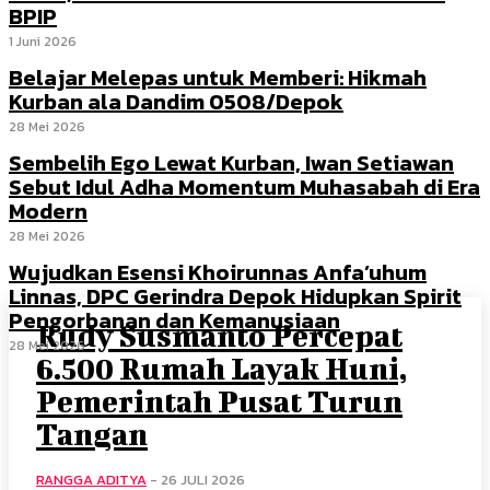
BPIP
1 Juni 2026
Belajar Melepas untuk Memberi: Hikmah
Kurban ala Dandim 0508/Depok
28 Mei 2026
Sembelih Ego Lewat Kurban, Iwan Setiawan
Sebut Idul Adha Momentum Muhasabah di Era
Modern
28 Mei 2026
Wujudkan Esensi Khoirunnas Anfa’uhum
Linnas, DPC Gerindra Depok Hidupkan Spirit
Pengorbanan dan Kemanusiaan
Rudy Susmanto Percepat
28 Mei 2026
6.500 Rumah Layak Huni,
Pemerintah Pusat Turun
Tangan
RANGGA ADITYA
-
26 JULI 2026