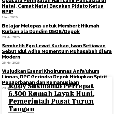
Upacara Peringatan Hari Lahir Pancasila di
Natal, Camat Natal Bacakan Pidato Ketua
BPIP
1 Juni 2026
Belajar Melepas untuk Memberi: Hikmah
Kurban ala Dandim 0508/Depok
28 Mei 2026
Sembelih Ego Lewat Kurban, Iwan Setiawan
Sebut Idul Adha Momentum Muhasabah di Era
Modern
28 Mei 2026
Wujudkan Esensi Khoirunnas Anfa’uhum
Linnas, DPC Gerindra Depok Hidupkan Spirit
Pengorbanan dan Kemanusiaan
Rudy Susmanto Percepat
28 Mei 2026
6.500 Rumah Layak Huni,
Pemerintah Pusat Turun
Tangan