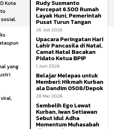
Rudy Susmanto
RD Kota
Percepat 6.500 Rumah
nto
Layak Huni, Pemerintah
sosial.
Pusat Turun Tangan
26 Juli 2026
eks
Upacara Peringatan Hari
 ataupun
Lahir Pancasila di Natal,
Camat Natal Bacakan
Pidato Ketua BPIP
nal yang
1 Juni 2026
ustri
Belajar Melepas untuk
Memberi: Hikmah Kurban
ala Dandim 0508/Depok
28 Mei 2026
viral,
Sembelih Ego Lewat
Kurban, Iwan Setiawan
Sebut Idul Adha
Momentum Muhasabah