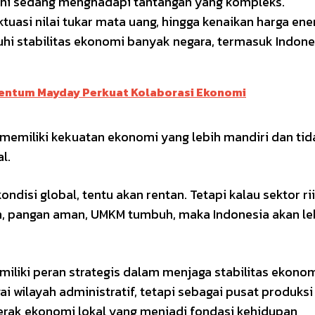
 ini sedang menghadapi tantangan yang kompleks.
ktuasi nilai tukar mata uang, hingga kenaikan harga ene
hi stabilitas ekonomi banyak negara, termasuk Indone
mentum Mayday Perkuat Kolaborasi Ekonomi
 memiliki kekuatan ekonomi yang lebih mandiri dan tid
l.
disi global, tentu akan rentan. Tetapi kalau sektor rii
an, pangan aman, UMKM tumbuh, maka Indonesia akan le
iki peran strategis dalam menjaga stabilitas ekono
 wilayah administratif, tetapi sebagai pusat produksi
erak ekonomi lokal yang menjadi fondasi kehidupan