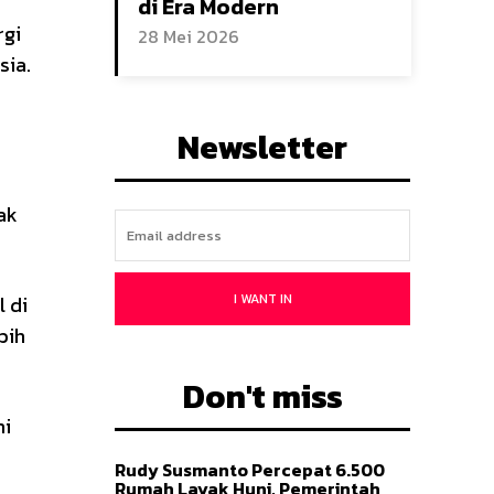
di Era Modern
rgi
28 Mei 2026
sia.
Newsletter
ak
I WANT IN
l di
bih
Don't miss
mi
Rudy Susmanto Percepat 6.500
Rumah Layak Huni, Pemerintah