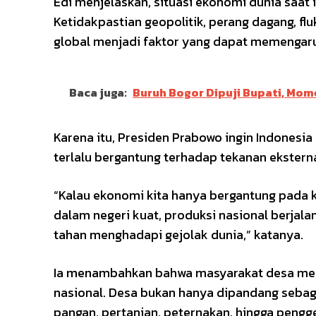
Edi menjelaskan, situasi ekonomi dunia saat
Ketidakpastian geopolitik, perang dagang, flu
global menjadi faktor yang dapat memengaru
Baca juga:
Buruh Bogor Dipuji Bupati, Mo
Karena itu, Presiden Prabowo ingin Indonesia
terlalu bergantung terhadap tekanan eksterna
“Kalau ekonomi kita hanya bergantung pada kon
dalam negeri kuat, produksi nasional berjal
tahan menghadapi gejolak dunia,” katanya.
Ia menambahkan bahwa masyarakat desa memil
nasional. Desa bukan hanya dipandang sebagai
pangan, pertanian, peternakan, hingga pengg