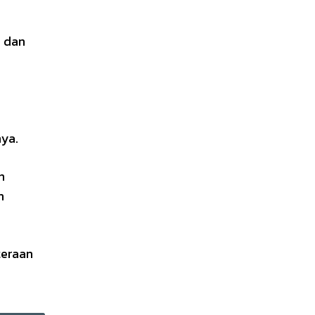
n dan
ya.
h
h
teraan