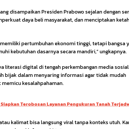
yang disampaikan Presiden Prabowo sejalan dengan s
rkuat daya beli masyarakat, dan menciptakan keta
memiliki pertumbuhan ekonomi tinggi, tetapi bangsa 
uhi kebutuhan dasarnya secara mandiri,” ungkapnya.
ya literasi digital di tengah perkembangan media sosia
bih bijak dalam menyaring informasi agar tidak mudah
at memicu kesalahpahaman.
k Siapkan Terobosan Layanan Pengukuran Tanah Terjad
atau kalimat bisa langsung viral tanpa konteks utuh. Ka