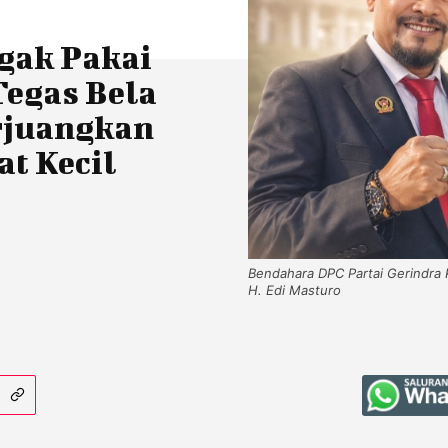
gak Pakai
Tegas Bela
rjuangkan
at Kecil
Bendahara DPC Partai Gerindra 
H. Edi Masturo