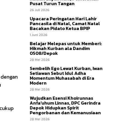
Pusat Turun Tangan
26 Juli 2026
Upacara Peringatan Hari Lahir
Pancasila di Natal, Camat Natal
Bacakan Pidato Ketua BPIP
1 Juni 2026
Belajar Melepas untuk Memberi:
Hikmah Kurban ala Dandim
0508/Depok
28 Mei 2026
Sembelih Ego Lewat Kurban, Iwan
Setiawan Sebut Idul Adha
m dengan
Momentum Muhasabah di Era
Modern
u
28 Mei 2026
Wujudkan Esensi Khoirunnas
Anfa’uhum Linnas, DPC Gerindra
 cukup
Depok Hidupkan Spirit
Pengorbanan dan Kemanusiaan
28 Mei 2026