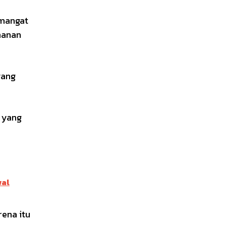
emangat
hanan
yang
l yang
wal
rena itu