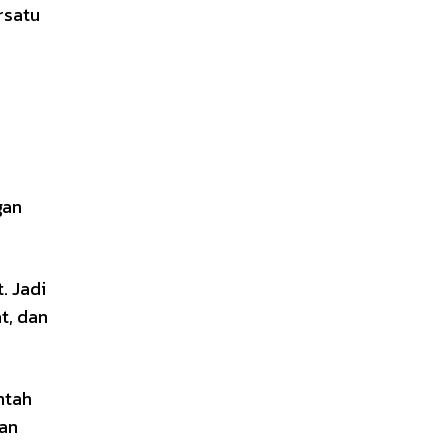
rsatu
gan
. Jadi
t, dan
ntah
gan