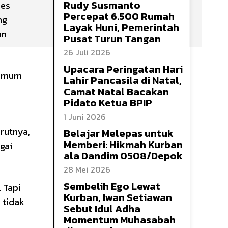
Rudy Susmanto
ses
Percepat 6.500 Rumah
ng
Layak Huni, Pemerintah
an
Pusat Turun Tangan
26 Juli 2026
Upacara Peringatan Hari
 umum
Lahir Pancasila di Natal,
Camat Natal Bacakan
Pidato Ketua BPIP
1 Juni 2026
rutnya,
Belajar Melepas untuk
Memberi: Hikmah Kurban
gai
ala Dandim 0508/Depok
28 Mei 2026
Sembelih Ego Lewat
 Tapi
Kurban, Iwan Setiawan
 tidak
Sebut Idul Adha
Momentum Muhasabah