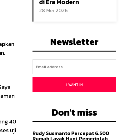
di Era Modern
28 Mei 2026
Newsletter
kapkan
n.
I WANT IN
Saya
a aman
Don't miss
ang 40
ses uji
Rudy Susmanto Percepat 6.500
Rumah Layak Huni, Pemerintah