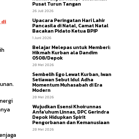
Pusat Turun Tangan
26 Juli 2026
Upacara Peringatan Hari Lahir
 di
Pancasila di Natal, Camat Natal
Bacakan Pidato Ketua BPIP
1 Juni 2026
Belajar Melepas untuk Memberi:
ih
Hikmah Kurban ala Dandim
0508/Depok
28 Mei 2026
Sembelih Ego Lewat Kurban, Iwan
Setiawan Sebut Idul Adha
gunan.
Momentum Muhasabah di Era
Modern
28 Mei 2026
nergi
Wujudkan Esensi Khoirunnas
anya
Anfa’uhum Linnas, DPC Gerindra
Depok Hidupkan Spirit
Pengorbanan dan Kemanusiaan
28 Mei 2026
enjaga