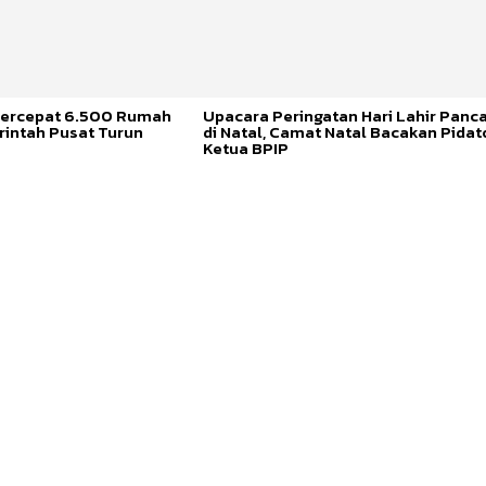
ercepat 6.500 Rumah
Upacara Peringatan Hari Lahir Panca
rintah Pusat Turun
di Natal, Camat Natal Bacakan Pidat
Ketua BPIP