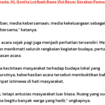
muda, Hj. Qonita Lutfiyah Bawa Visi Besar Gerakan Pem
yuban, media kebersamaan, media kekeluargaan sebaga
 bersama,” katanya.
ara sejak pagi juga menjadi perhatian tersendiri. Me
han menikmati seluruh rangkaian kegiatan budaya, pert
asan acara.
ya kecintaan masyarakat terhadap budaya lokal yang
urutnya, keberhasilan acara tersebut membuktikan b
mpat istimewa di hati masyarakat.
, tetapi antusias masyarakat luar biasa. Ruang yang s
na begitu banyak warga yang hadir,” ungkapnya.