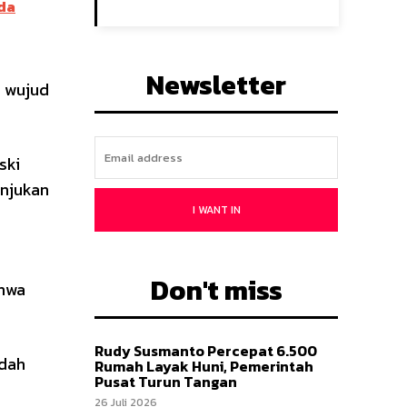
uda
Newsletter
i wujud
ski
unjukan
I WANT IN
Don't miss
ahwa
Rudy Susmanto Percepat 6.500
udah
Rumah Layak Huni, Pemerintah
Pusat Turun Tangan
26 Juli 2026