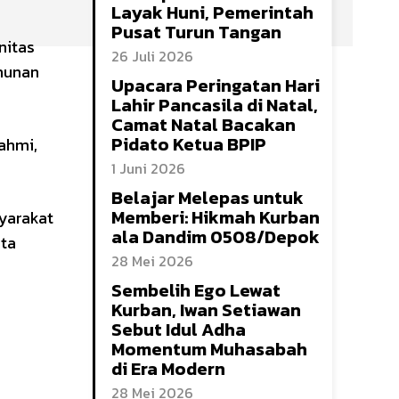
Layak Huni, Pemerintah
Pusat Turun Tangan
nitas
26 Juli 2026
hunan
Upacara Peringatan Hari
Lahir Pancasila di Natal,
Camat Natal Bacakan
Pidato Ketua BPIP
ahmi,
1 Juni 2026
Belajar Melepas untuk
Memberi: Hikmah Kurban
yarakat
ala Dandim 0508/Depok
ota
28 Mei 2026
Sembelih Ego Lewat
Kurban, Iwan Setiawan
Sebut Idul Adha
Momentum Muhasabah
di Era Modern
28 Mei 2026