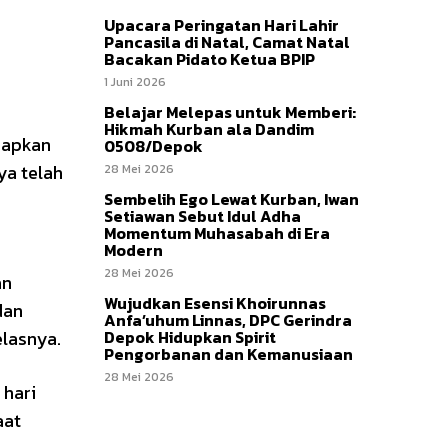
Upacara Peringatan Hari Lahir
Pancasila di Natal, Camat Natal
Bacakan Pidato Ketua BPIP
1 Juni 2026
Belajar Melepas untuk Memberi:
Hikmah Kurban ala Dandim
iapkan
0508/Depok
ya telah
28 Mei 2026
Sembelih Ego Lewat Kurban, Iwan
Setiawan Sebut Idul Adha
Momentum Muhasabah di Era
Modern
28 Mei 2026
an
Wujudkan Esensi Khoirunnas
dan
Anfa’uhum Linnas, DPC Gerindra
elasnya.
Depok Hidupkan Spirit
Pengorbanan dan Kemanusiaan
28 Mei 2026
 hari
aat