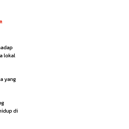
a
hadap
a lokal
ta yang
ng
hidup di