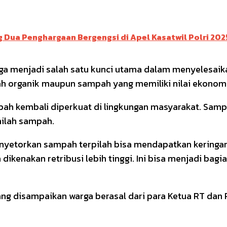
 Dua Penghargaan Bergengsi di Apel Kasatwil Polri 202
 menjadi salah satu kunci utama dalam menyelesaikan
h organik maupun sampah yang memiliki nilai ekonomi
h kembali diperkuat di lingkungan masyarakat. Sampa
milah sampah.
enyetorkan sampah terpilah bisa mendapatkan keringan
 dikenakan retribusi lebih tinggi. Ini bisa menjadi bag
yang disampaikan warga berasal dari para Ketua RT dan 