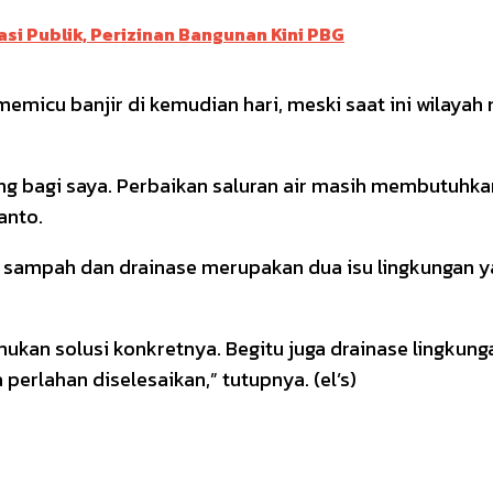
si Publik, Perizinan Bangunan Kini PBG
emicu banjir di kemudian hari, meski saat ini wilayah
ting bagi saya. Perbaikan saluran air masih membutuhk
anto.
ampah dan drainase merupakan dua isu lingkungan yan
mukan solusi konkretnya. Begitu juga drainase lingkun
 perlahan diselesaikan,” tutupnya. (el’s)