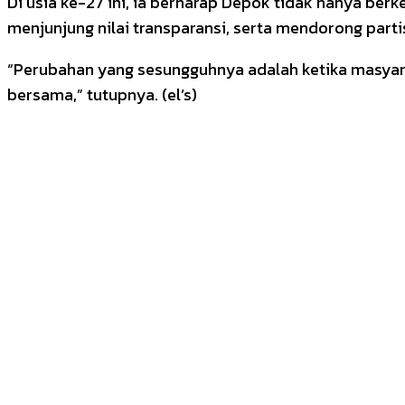
Di usia ke-27 ini, ia berharap Depok tidak hanya be
menjunjung nilai transparansi, serta mendorong parti
“Perubahan yang sesungguhnya adalah ketika masyara
bersama,” tutupnya. (el’s)
Bagikan