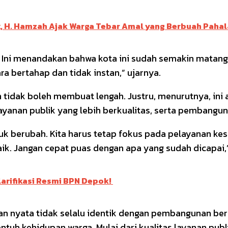
aik, H. Hamzah Ajak Warga Tebar Amal yang Berbuah Pahal
k. Ini menandakan bahwa kota ini sudah semakin matan
 bertahap dan tidak instan,” ujarnya.
idak boleh membuat lengah. Justru, menurutnya, ini a
ayanan publik yang lebih berkualitas, serta pembangun
ntuk berubah. Kita harus tetap fokus pada pelayanan 
. Jangan cepat puas dengan apa yang sudah dicapai,”
Klarifikasi Resmi BPN Depok!
n nyata tidak selalu identik dengan pembangunan bers
h kehidupan warga. Mulai dari kualitas layanan publik