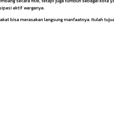
rkembang secara fisik, tetapi juga tumbuh sebagai kot
sipasi aktif warganya.
kat bisa merasakan langsung manfaatnya. Itulah tuju