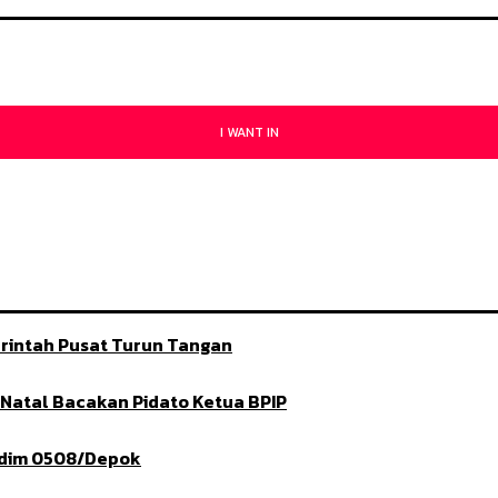
I WANT IN
rintah Pusat Turun Tangan
t Natal Bacakan Pidato Ketua BPIP
ndim 0508/Depok