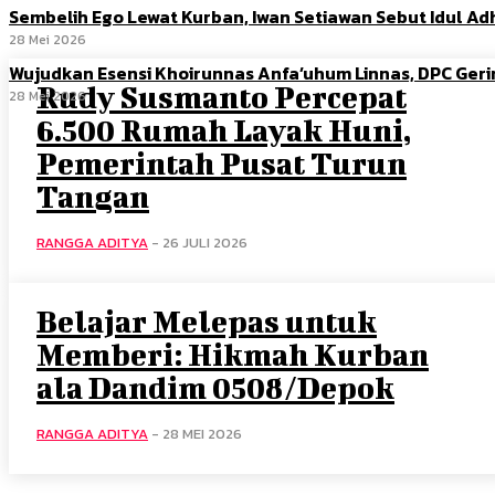
Sembelih Ego Lewat Kurban, Iwan Setiawan Sebut Idul 
28 Mei 2026
Wujudkan Esensi Khoirunnas Anfa’uhum Linnas, DPC Ger
Rudy Susmanto Percepat
28 Mei 2026
6.500 Rumah Layak Huni,
Pemerintah Pusat Turun
Tangan
RANGGA ADITYA
-
26 JULI 2026
Belajar Melepas untuk
Memberi: Hikmah Kurban
ala Dandim 0508/Depok
RANGGA ADITYA
-
28 MEI 2026