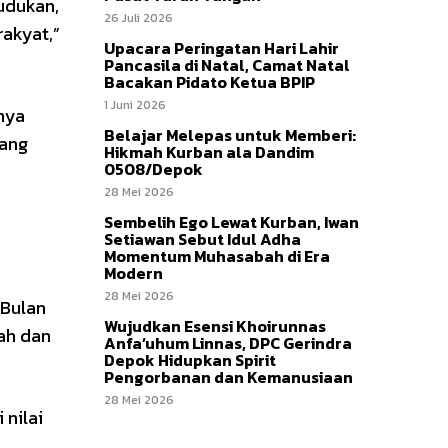
dudukan,
26 Juli 2026
akyat,”
Upacara Peringatan Hari Lahir
Pancasila di Natal, Camat Natal
Bacakan Pidato Ketua BPIP
1 Juni 2026
anya
Belajar Melepas untuk Memberi:
yang
Hikmah Kurban ala Dandim
0508/Depok
28 Mei 2026
Sembelih Ego Lewat Kurban, Iwan
Setiawan Sebut Idul Adha
Momentum Muhasabah di Era
Modern
28 Mei 2026
 Bulan
Wujudkan Esensi Khoirunnas
ah dan
Anfa’uhum Linnas, DPC Gerindra
Depok Hidupkan Spirit
Pengorbanan dan Kemanusiaan
28 Mei 2026
 nilai