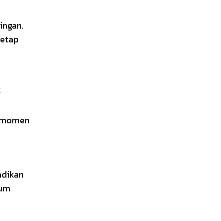
ingan.
tetap
r
i momen
adikan
tum