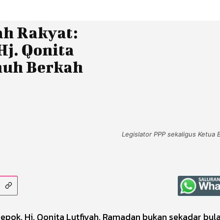
h Rakyat:
j. Qonita
nuh Berkah
Legislator PPP sekaligus Ketua 
Depok, Hj. Qonita Lutfiyah, Ramadan bukan sekadar bul