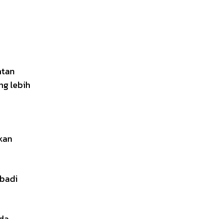
atan
g lebih
,
kan
ibadi
uda