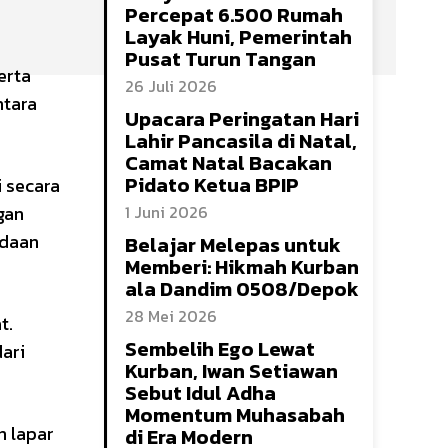
Percepat 6.500 Rumah
Layak Huni, Pemerintah
Pusat Turun Tangan
erta
26 Juli 2026
ntara
Upacara Peringatan Hari
Lahir Pancasila di Natal,
Camat Natal Bacakan
Pidato Ketua BPIP
i secara
gan
1 Juni 2026
odaan
Belajar Melepas untuk
Memberi: Hikmah Kurban
ala Dandim 0508/Depok
28 Mei 2026
t.
Sembelih Ego Lewat
dari
Kurban, Iwan Setiawan
Sebut Idul Adha
Momentum Muhasabah
n lapar
di Era Modern