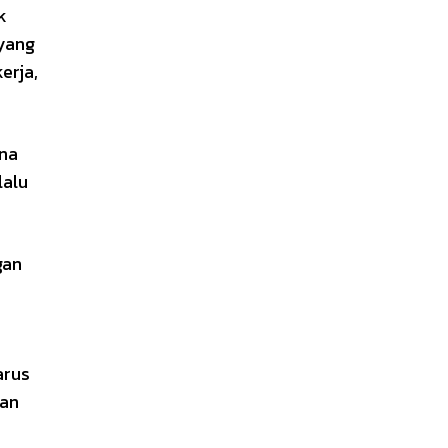
k
 yang
erja,
ana
lalu
gan
arus
ian