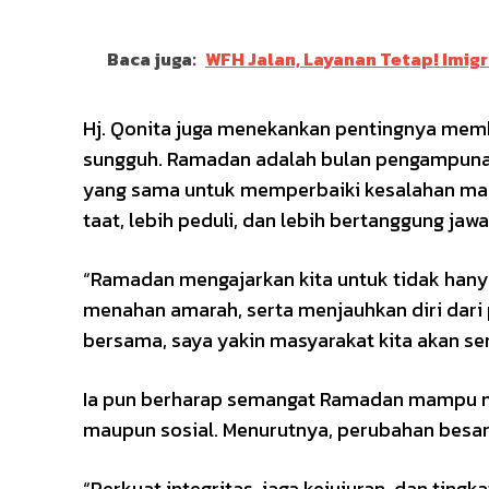
Baca juga:
WFH Jalan, Layanan Tetap! Imi
Hj. Qonita juga menekankan pentingnya mem
sungguh. Ramadan adalah bulan pengampunan 
yang sama untuk memperbaiki kesalahan mas
taat, lebih peduli, dan lebih bertanggung jawa
“Ramadan mengajarkan kita untuk tidak hany
menahan amarah, serta menjauhkan diri dari p
bersama, saya yakin masyarakat kita akan se
Ia pun berharap semangat Ramadan mampu me
maupun sosial. Menurutnya, perubahan besar s
“Perkuat integritas, jaga kejujuran, dan tin