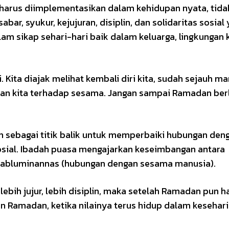
arus diimplementasikan dalam kehidupan nyata, tida
bar, syukur, kejujuran, disiplin, dan solidaritas sosial
am sikap sehari-hari baik dalam keluarga, lingkungan k
 Kita diajak melihat kembali diri kita, sudah sejauh m
lian kita terhadap sesama. Jangan sampai Ramadan ber
 sebagai titik balik untuk memperbaiki hubungan den
osial. Ibadah puasa mengajarkan keseimbangan antara
 habluminannas (hubungan dengan sesama manusia).
lebih jujur, lebih disiplin, maka setelah Ramadan pun h
ilan Ramadan, ketika nilainya terus hidup dalam kesehar