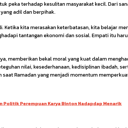
uk peka terhadap kesulitan masyarakat kecil. Dari san
yang adil dan berpihak.
i. Ketika kita merasakan keterbatasan, kita belajar 
hadapi tantangan ekonomi dan sosial. Empati itu haru
tnya, memberikan bekal moral yang kuat dalam mengha
teguhan nilai, kesederhanaan, kedisiplinan ibadah, ser
ebih saat Ramadan yang menjadi momentum memperkuat
an Politik Perempuan Karya Binton Nadapdap Menarik