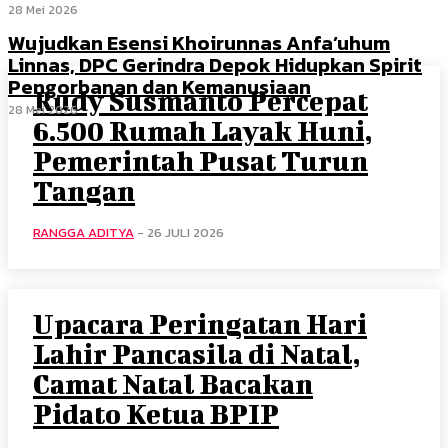
28 Mei 2026
Wujudkan Esensi Khoirunnas Anfa’uhum
Linnas, DPC Gerindra Depok Hidupkan Spirit
Pengorbanan dan Kemanusiaan
Rudy Susmanto Percepat
28 Mei 2026
6.500 Rumah Layak Huni,
Pemerintah Pusat Turun
Tangan
RANGGA ADITYA
-
26 JULI 2026
Upacara Peringatan Hari
Lahir Pancasila di Natal,
Camat Natal Bacakan
Pidato Ketua BPIP