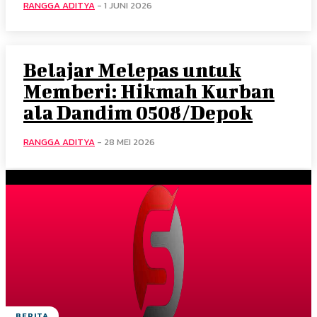
RANGGA ADITYA
-
1 JUNI 2026
Belajar Melepas untuk
Memberi: Hikmah Kurban
ala Dandim 0508/Depok
RANGGA ADITYA
-
28 MEI 2026
BERITA