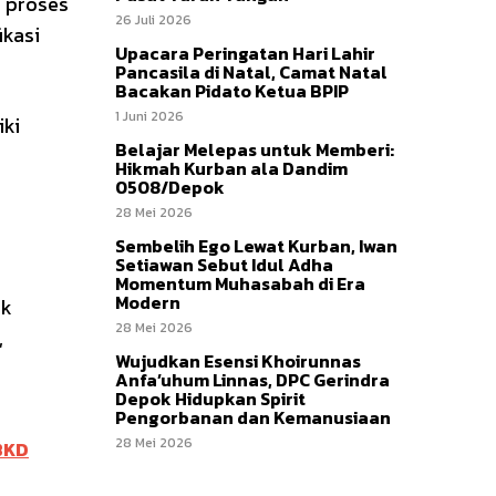
 proses
26 Juli 2026
ikasi
Upacara Peringatan Hari Lahir
Pancasila di Natal, Camat Natal
Bacakan Pidato Ketua BPIP
1 Juni 2026
iki
Belajar Melepas untuk Memberi:
Hikmah Kurban ala Dandim
0508/Depok
28 Mei 2026
Sembelih Ego Lewat Kurban, Iwan
Setiawan Sebut Idul Adha
Momentum Muhasabah di Era
Modern
uk
28 Mei 2026
,
Wujudkan Esensi Khoirunnas
Anfa’uhum Linnas, DPC Gerindra
Depok Hidupkan Spirit
Pengorbanan dan Kemanusiaan
28 Mei 2026
 BKD