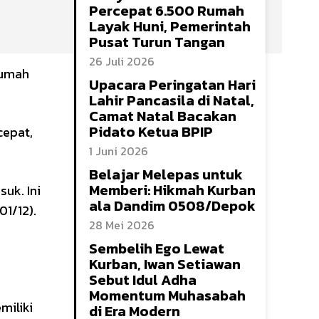
Percepat 6.500 Rumah
Layak Huni, Pemerintah
Pusat Turun Tangan
26 Juli 2026
rumah
Upacara Peringatan Hari
Lahir Pancasila di Natal,
Camat Natal Bacakan
Pidato Ketua BPIP
cepat,
1 Juni 2026
Belajar Melepas untuk
Memberi: Hikmah Kurban
uk. Ini
ala Dandim 0508/Depok
01/12).
28 Mei 2026
Sembelih Ego Lewat
Kurban, Iwan Setiawan
Sebut Idul Adha
Momentum Muhasabah
miliki
di Era Modern