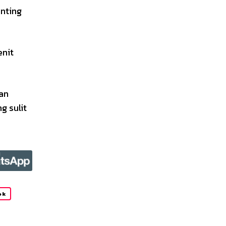
nting
enit
an
g sulit
ok