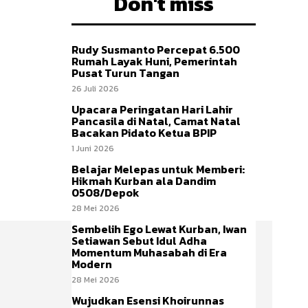
Don't miss
Rudy Susmanto Percepat 6.500
Rumah Layak Huni, Pemerintah
Pusat Turun Tangan
26 Juli 2026
Upacara Peringatan Hari Lahir
Pancasila di Natal, Camat Natal
Bacakan Pidato Ketua BPIP
1 Juni 2026
Belajar Melepas untuk Memberi:
Hikmah Kurban ala Dandim
0508/Depok
28 Mei 2026
Sembelih Ego Lewat Kurban, Iwan
Setiawan Sebut Idul Adha
Momentum Muhasabah di Era
Modern
28 Mei 2026
Wujudkan Esensi Khoirunnas