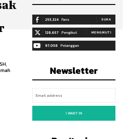
sak
255,324
Fans
SUKA
r
128,657
Pengikut
MENGIKUTI
97,058
Pelanggan
BERLANGGANAN
SH,
Newsletter
umah
I WANT IN