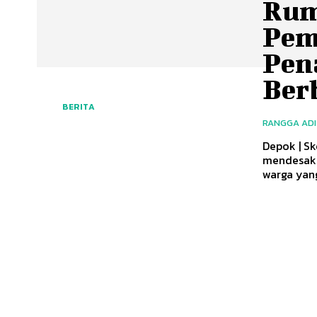
Rum
Pem
Pen
Ber
BERITA
RANGGA AD
Depok | Sk
mendesak 
warga yang