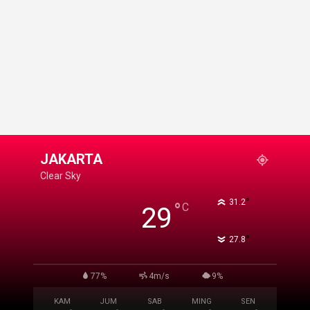
JAKARTA
Clear Sky
°
31.2
°
C
29
°
27.8
77%
4m/s
9%
KAM
JUM
SAB
MING
SEN