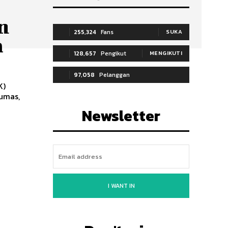
i
n
255,324
Fans
SUKA
a
128,657
Pengikut
MENGIKUTI
97,058
Pelanggan
K)
umas,
BERLANGGANAN
Newsletter
I WANT IN