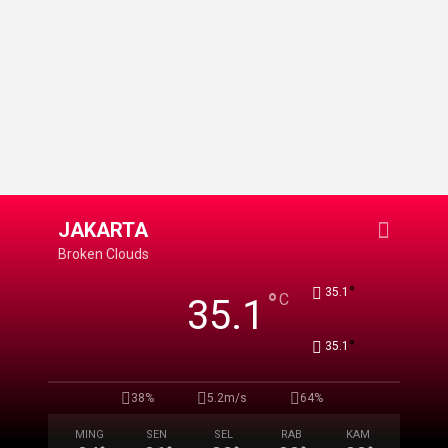
JAKARTA
Broken Clouds
°
35.1
°
C
35.1
°
35.1
38%
5.2m/s
64%
MING
SEN
SEL
RAB
KAM