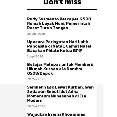
Don't miss
Rudy Susmanto Percepat 6.500
Rumah Layak Huni, Pemerintah
Pusat Turun Tangan
26 Juli 2026
Upacara Peringatan Hari Lahir
Pancasila di Natal, Camat Natal
Bacakan Pidato Ketua BPIP
1 Juni 2026
Belajar Melepas untuk Memberi:
Hikmah Kurban ala Dandim
0508/Depok
28 Mei 2026
Sembelih Ego Lewat Kurban, Iwan
Setiawan Sebut Idul Adha
Momentum Muhasabah di Era
Modern
28 Mei 2026
Wujudkan Esensi Khoirunnas