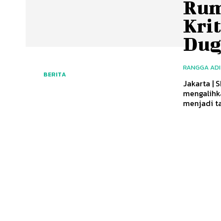
Rum
Kri
Dug
RANGGA AD
BERITA
Jakarta | 
mengalihk
menjadi t