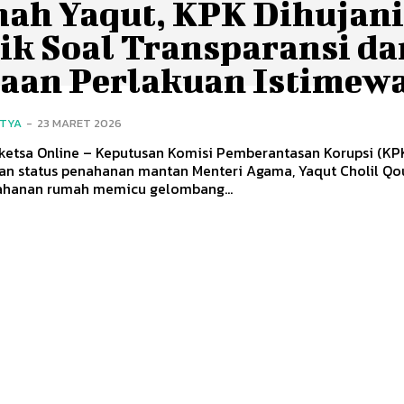
ah Yaqut, KPK Dihujan
tik Soal Transparansi da
aan Perlakuan Istimew
ITYA
-
23 MARET 2026
Sketsa Online – Keputusan Komisi Pemberantasan Korupsi (KP
an status penahanan mantan Menteri Agama, Yaqut Cholil Qo
ahanan rumah memicu gelombang...