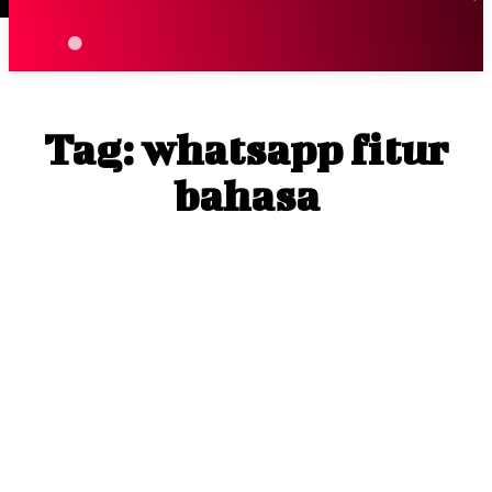
Terpopuler
|
Berita
So
Tag:
whatsapp fitur
bahasa