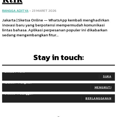
RANGGA ADITYA
-
23 MARET 2026
Jakarta | Sketsa Online — WhatsApp kembali menghadirkan
inovasi baru yang berpotensi mempermudah komunikasi
lintas bahasa. Aplikasi perpesanan populer ini dikabarkan
sedang mengembangkan fitur...
Stay in touch:
255,324
Fans
SUKA
128,657
Pengikut
MENGIKUTI
97,058
Pelanggan
BERLANGGANAN