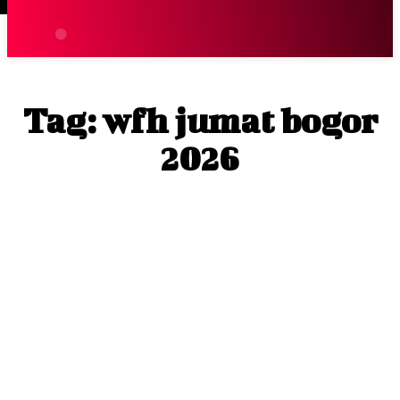
Terpopuler
|
Berita
So
Tag:
wfh jumat bogor
2026