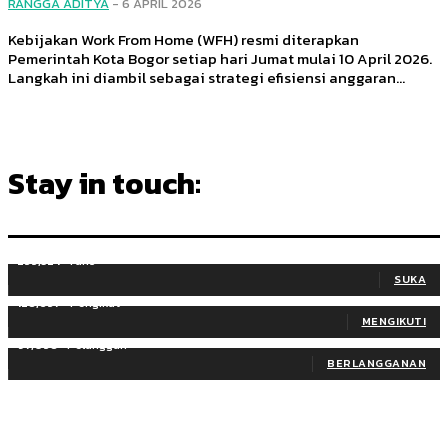
RANGGA ADITYA
-
6 APRIL 2026
Kebijakan Work From Home (WFH) resmi diterapkan
Pemerintah Kota Bogor setiap hari Jumat mulai 10 April 2026.
Langkah ini diambil sebagai strategi efisiensi anggaran...
Stay in touch:
255,324
Fans
SUKA
128,657
Pengikut
MENGIKUTI
97,058
Pelanggan
BERLANGGANAN