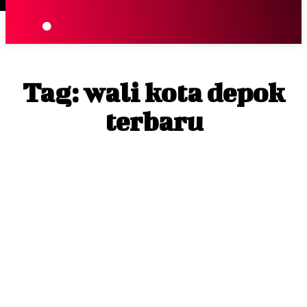
Terpopuler
|
Berita
So
Tag:
wali kota depok
terbaru