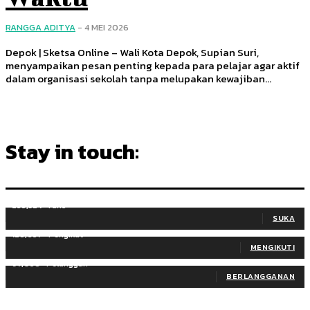
RANGGA ADITYA
-
4 MEI 2026
Depok | Sketsa Online – Wali Kota Depok, Supian Suri,
menyampaikan pesan penting kepada para pelajar agar aktif
dalam organisasi sekolah tanpa melupakan kewajiban...
Stay in touch:
255,324
Fans
SUKA
128,657
Pengikut
MENGIKUTI
97,058
Pelanggan
BERLANGGANAN