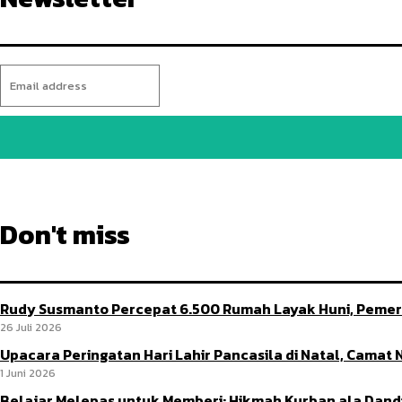
Don't miss
Rudy Susmanto Percepat 6.500 Rumah Layak Huni, Pemer
26 Juli 2026
Upacara Peringatan Hari Lahir Pancasila di Natal, Camat
1 Juni 2026
Belajar Melepas untuk Memberi: Hikmah Kurban ala Dan