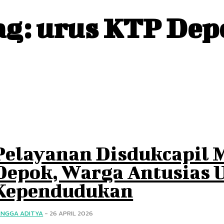
ag:
urus KTP Dep
Pelayanan Disdukcapil 
Depok, Warga Antusias
Kependudukan
ANGGA ADITYA
-
26 APRIL 2026