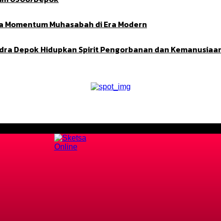
dha Momentum Muhasabah di Era Modern
ndra Depok Hidupkan Spirit Pengorbanan dan Kemanusiaa