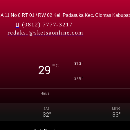
 A 11 No 8 RT 01 / RW 02 Kel. Padasuka Kec. Ciomas Kabupa
(0812) 7777-3217
redaksi@sketsaonline.com
°
31.2
°
C
29
°
27.8
4m/s
SAB
MING
32
°
33
°