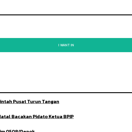
I WANT IN
intah Pusat Turun Tangan
 Natal Bacakan Pidato Ketua BPIP
dim 0508/Depok