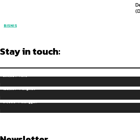
D
(
BISNIS
Stay in touch:
255,324
Fans
128,657
Pengikut
97,058
Pelanggan
Newsletter