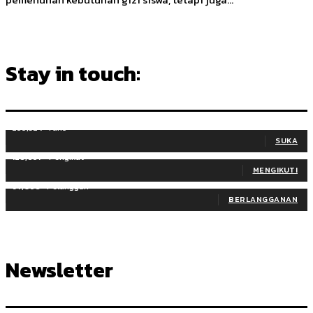
Stay in touch:
255,324
Fans
SUKA
128,657
Pengikut
MENGIKUTI
97,058
Pelanggan
BERLANGGANAN
Newsletter