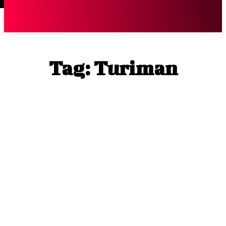
Terpopuler
|
Berita
So
Tag:
Turiman