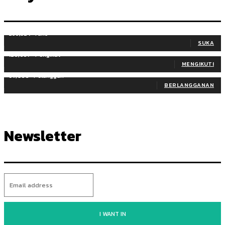
255,324
Fans
SUKA
128,657
Pengikut
MENGIKUTI
97,058
Pelanggan
BERLANGGANAN
Newsletter
I WANT IN