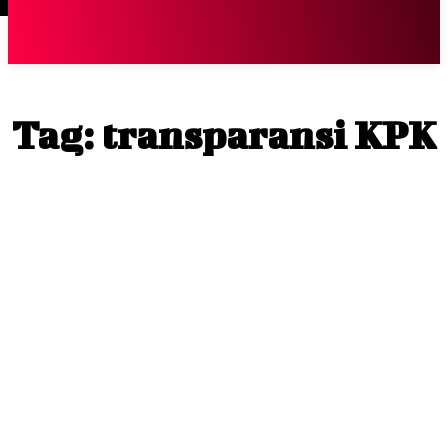
Terpopuler
|
Berita
So
Tag:
transparansi KPK