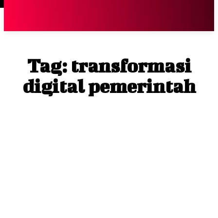
Terpopuler
|
Berita
So
Tag:
transformasi
digital pemerintah