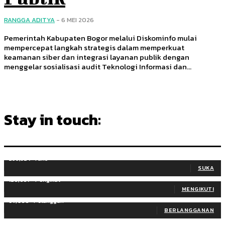
RANGGA ADITYA
-
6 MEI 2026
Pemerintah Kabupaten Bogor melalui Diskominfo mulai
mempercepat langkah strategis dalam memperkuat
keamanan siber dan integrasi layanan publik dengan
menggelar sosialisasi audit Teknologi Informasi dan...
Stay in touch:
255,324
Fans
SUKA
128,657
Pengikut
MENGIKUTI
97,058
Pelanggan
BERLANGGANAN