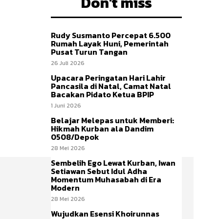
Don't miss
Rudy Susmanto Percepat 6.500
Rumah Layak Huni, Pemerintah
Pusat Turun Tangan
26 Juli 2026
Upacara Peringatan Hari Lahir
Pancasila di Natal, Camat Natal
Bacakan Pidato Ketua BPIP
1 Juni 2026
Belajar Melepas untuk Memberi:
Hikmah Kurban ala Dandim
0508/Depok
28 Mei 2026
Sembelih Ego Lewat Kurban, Iwan
Setiawan Sebut Idul Adha
Momentum Muhasabah di Era
Modern
28 Mei 2026
Wujudkan Esensi Khoirunnas