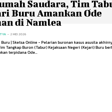
Rumah Saudara, Tim Tab
ari Buru Amankan Ode
an di Namlea
ITYA
-
2 MEI 2026
Buru | Sketsa Online - Pelarian buronan kasus asusila akhirn
Tim Tangkap Buron (Tabur) Kejaksaan Negeri (Kejari) Buru ber
an terpidana Ode...