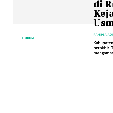
di 
Kej
Usm
RANGGA AD
HUKUM
Kabupaten 
berakhir. 
mengamank