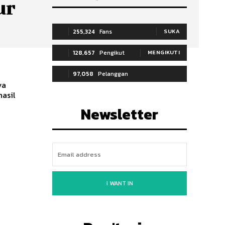
ur
255,324
Fans
SUKA
128,657
Pengikut
MENGIKUTI
97,058
Pelanggan
ya
hasil
BERLANGGANAN
Newsletter
I WANT IN