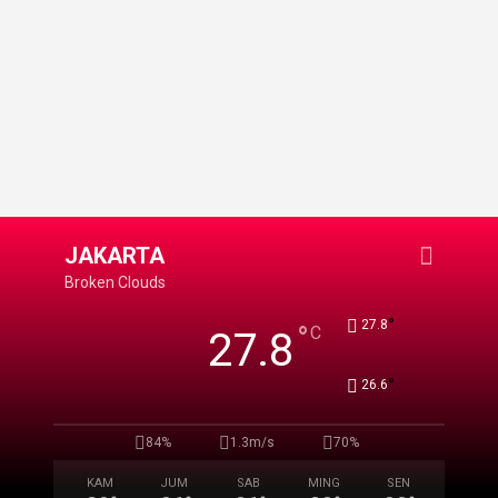
JAKARTA
Broken Clouds
°
27.8
°
C
27.8
°
26.6
84%
1.3m/s
70%
KAM
JUM
SAB
MING
SEN