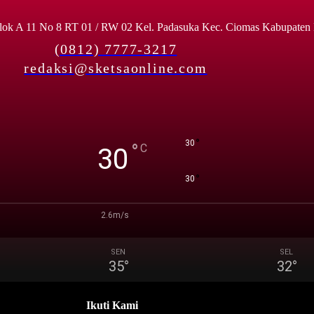
lok A 11 No 8 RT 01 / RW 02 Kel. Padasuka Kec. Ciomas Kabupaten
(0812) 7777-3217
redaksi@sketsaonline.com
°
30
°
C
30
°
30
2.6m/s
SEN
SEL
35
°
32
°
Ikuti Kami