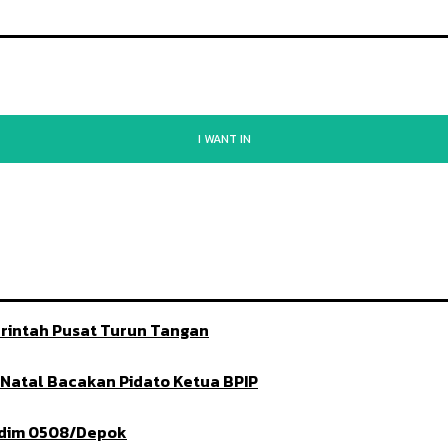
I WANT IN
rintah Pusat Turun Tangan
t Natal Bacakan Pidato Ketua BPIP
ndim 0508/Depok