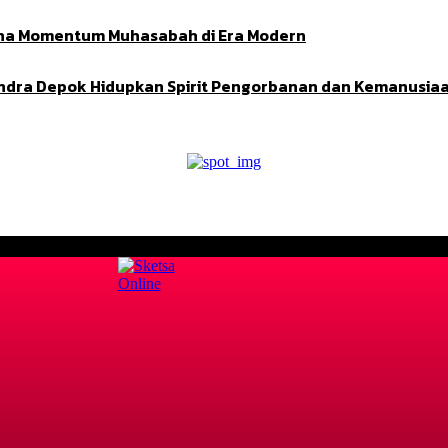
Adha Momentum Muhasabah di Era Modern
indra Depok Hidupkan Spirit Pengorbanan dan Kemanusia