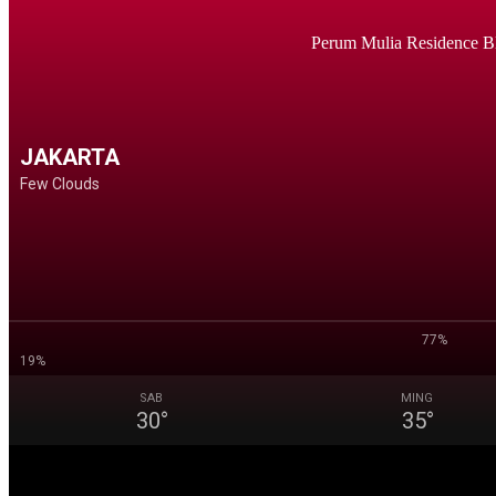
Perum Mulia Residence B
JAKARTA
Few Clouds
77%
19%
SAB
MING
30
°
35
°