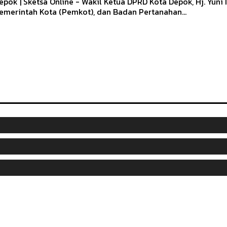
epok | Sketsa Online - Wakil Ketua DPRD Kota Depok, Hj. Yun
emerintah Kota (Pemkot), dan Badan Pertanahan...