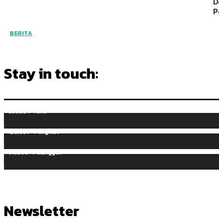
D
P
BERITA
Stay in touch:
255,324
Fans
128,657
Pengikut
97,058
Pelanggan
Newsletter