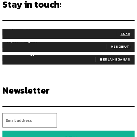
Stay in touch:
255,324
Fans
SUKA
128,657
Pengikut
MENGIKUTI
97,058
Pelanggan
BERLANGGANAN
Newsletter