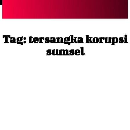
Terpopuler
|
Berita
So
Tag:
tersangka korupsi
sumsel