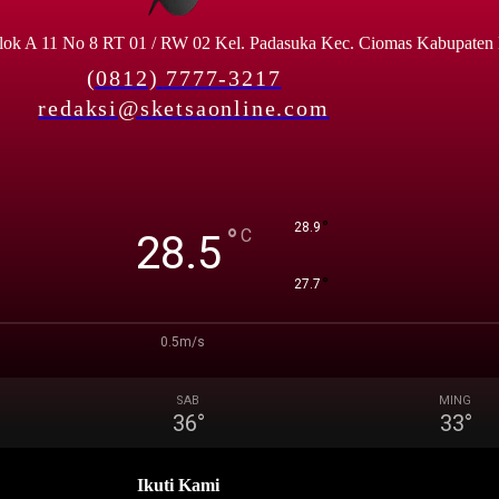
lok A 11 No 8 RT 01 / RW 02 Kel. Padasuka Kec. Ciomas Kabupaten
(0812) 7777-3217
redaksi@sketsaonline.com
°
28.9
°
C
28.5
°
27.7
0.5m/s
SAB
MING
36
°
33
°
Ikuti Kami