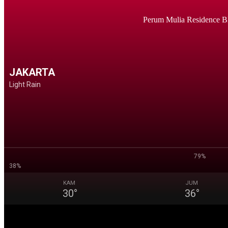
Perum Mulia Residence B
JAKARTA
Light Rain
79%
38%
KAM
JUM
30
°
36
°