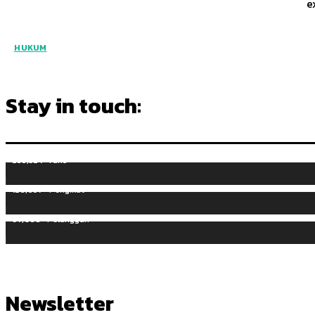
e
HUKUM
Stay in touch:
255,324
Fans
128,657
Pengikut
97,058
Pelanggan
Newsletter