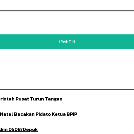
I WANT IN
rintah Pusat Turun Tangan
t Natal Bacakan Pidato Ketua BPIP
ndim 0508/Depok