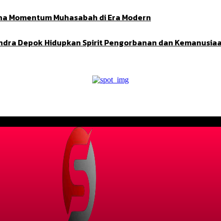
Adha Momentum Muhasabah di Era Modern
indra Depok Hidupkan Spirit Pengorbanan dan Kemanusia