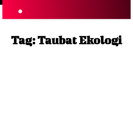
Terpopuler
|
Berita
So
Tag:
Taubat Ekologi