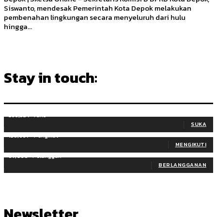
Siswanto, mendesak Pemerintah Kota Depok melakukan
pembenahan lingkungan secara menyeluruh dari hulu
hingga...
Stay in touch:
255,324
Fans
SUKA
128,657
Pengikut
MENGIKUTI
97,058
Pelanggan
BERLANGGANAN
Newsletter