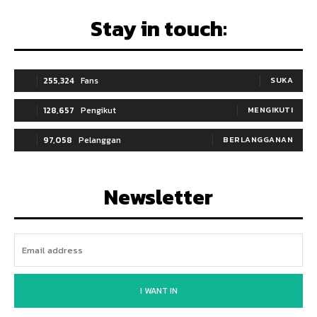
Stay in touch:
255,324
Fans
SUKA
128,657
Pengikut
MENGIKUTI
97,058
Pelanggan
BERLANGGANAN
Newsletter
I WANT IN