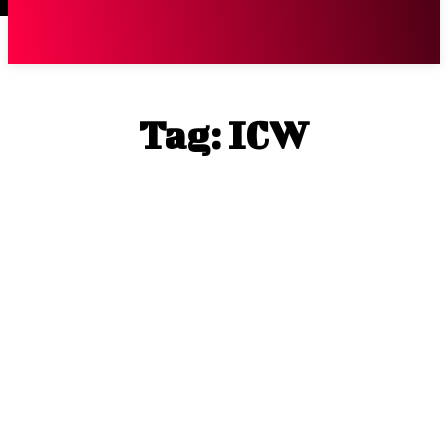
Terpopuler
|
Berita
So
Tag:
ICW