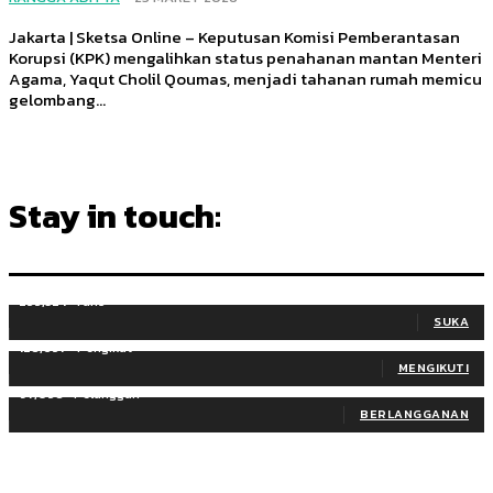
Jakarta | Sketsa Online – Keputusan Komisi Pemberantasan
Korupsi (KPK) mengalihkan status penahanan mantan Menteri
Agama, Yaqut Cholil Qoumas, menjadi tahanan rumah memicu
gelombang...
Stay in touch:
255,324
Fans
SUKA
128,657
Pengikut
MENGIKUTI
97,058
Pelanggan
BERLANGGANAN