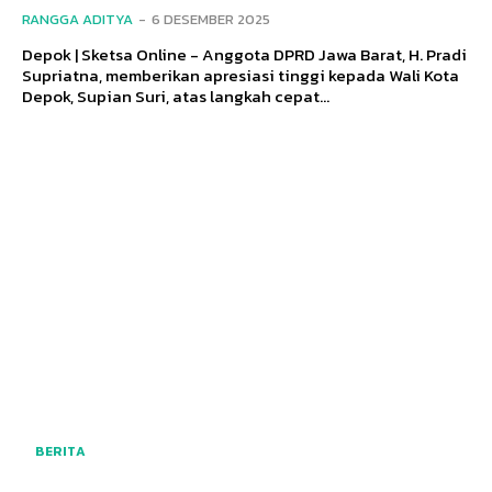
RANGGA ADITYA
-
6 DESEMBER 2025
Depok | Sketsa Online - Anggota DPRD Jawa Barat, H. Pradi
Supriatna, memberikan apresiasi tinggi kepada Wali Kota
Depok, Supian Suri, atas langkah cepat...
BERITA