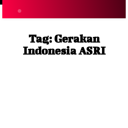
Terpopuler
|
Berita
So
Tag:
Gerakan
Indonesia ASRI