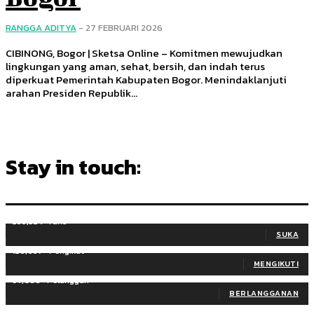
RANGGA ADITYA
-
27 FEBRUARI 2026
CIBINONG, Bogor | Sketsa Online – Komitmen mewujudkan
lingkungan yang aman, sehat, bersih, dan indah terus
diperkuat Pemerintah Kabupaten Bogor. Menindaklanjuti
arahan Presiden Republik...
Stay in touch:
255,324
Fans
SUKA
128,657
Pengikut
MENGIKUTI
97,058
Pelanggan
BERLANGGANAN