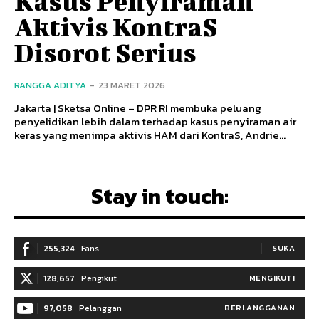
Kasus Penyiraman
Aktivis KontraS
Disorot Serius
RANGGA ADITYA
-
23 MARET 2026
Jakarta | Sketsa Online – DPR RI membuka peluang
penyelidikan lebih dalam terhadap kasus penyiraman air
keras yang menimpa aktivis HAM dari KontraS, Andrie...
Stay in touch:
255,324
Fans
SUKA
128,657
Pengikut
MENGIKUTI
97,058
Pelanggan
BERLANGGANAN