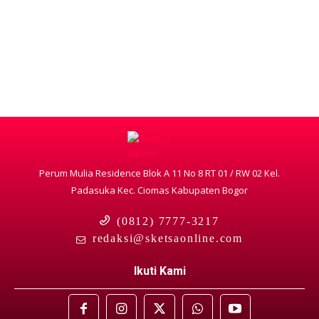
Perum Mulia Residence Blok A 11 No 8 RT 01 / RW 02 Kel.
Padasuka Kec. Ciomas Kabupaten Bogor
(0812) 7777-3217
redaksi@sketsaonline.com
Ikuti Kami