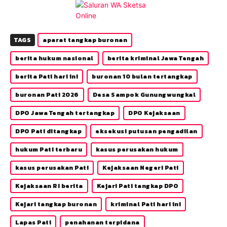
TAGS
aparat tangkap buronan
berita hukum nasional
berita kriminal Jawa Tengah
berita Pati hari ini
buronan 10 bulan tertangkap
buronan Pati 2026
Desa Sampok Gunungwungkal
DPO Jawa Tengah tertangkap
DPO Kejaksaan
DPO Pati ditangkap
eksekusi putusan pengadilan
hukum Pati terbaru
kasus perusakan hukum
kasus perusakan Pati
Kejaksaan Negeri Pati
Kejaksaan RI berita
Kejari Pati tangkap DPO
Kejari tangkap buronan
kriminal Pati hari ini
Lapas Pati
penahanan terpidana