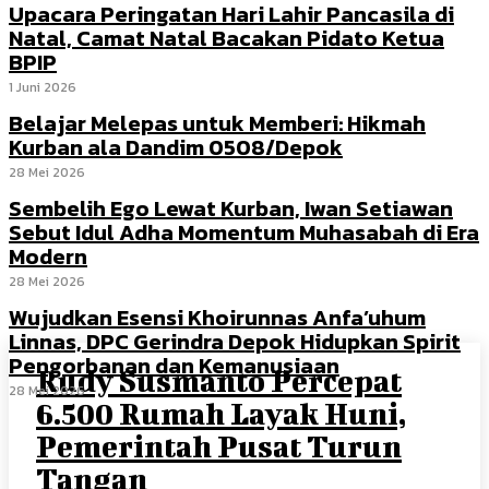
Upacara Peringatan Hari Lahir Pancasila di
Natal, Camat Natal Bacakan Pidato Ketua
BPIP
1 Juni 2026
Belajar Melepas untuk Memberi: Hikmah
Kurban ala Dandim 0508/Depok
28 Mei 2026
Sembelih Ego Lewat Kurban, Iwan Setiawan
Sebut Idul Adha Momentum Muhasabah di Era
Modern
28 Mei 2026
Wujudkan Esensi Khoirunnas Anfa’uhum
Linnas, DPC Gerindra Depok Hidupkan Spirit
Pengorbanan dan Kemanusiaan
Rudy Susmanto Percepat
28 Mei 2026
6.500 Rumah Layak Huni,
Pemerintah Pusat Turun
Tangan