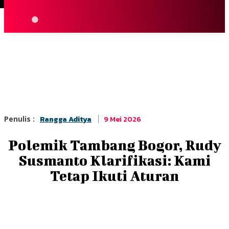
Terpopuler
|
Berita
So
9 Mei 2026
Penulis :
Rangga Aditya
Polemik Tambang Bogor, Rudy
Susmanto Klarifikasi: Kami
Tetap Ikuti Aturan