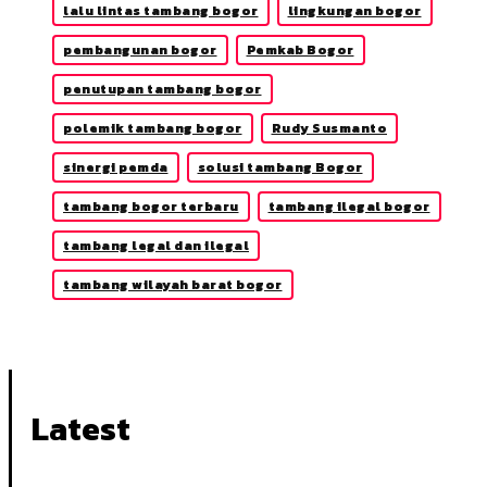
lalu lintas tambang bogor
lingkungan bogor
pembangunan bogor
Pemkab Bogor
penutupan tambang bogor
polemik tambang bogor
Rudy Susmanto
sinergi pemda
solusi tambang Bogor
tambang bogor terbaru
tambang ilegal bogor
tambang legal dan ilegal
tambang wilayah barat bogor
Latest