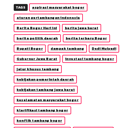
TAGS
aspirasi masyarakat bogor
aturan pertambangan indonesia
Berita Bogor Hari Ini
berita jawa barat
berita politik daerah
berita terbaru Bogor
Bupati Bogor
dampak tambang
Dedi Mulyadi
Gubernur Jawa Barat
investasi tambang bogor
jalur khusus tambang
kebijakan pemerintah daerah
kebijakan tambang jawa barat
keselamatan masyarakat bogor
klarifikasi tambang bogor
konflik tambang bogor