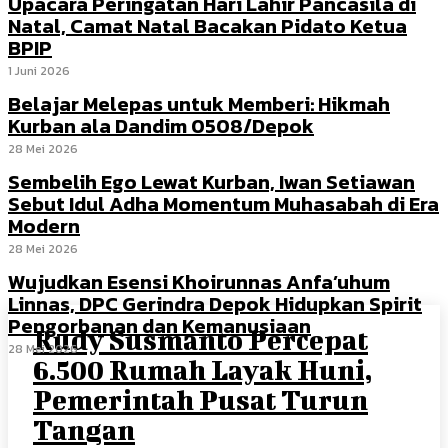
Upacara Peringatan Hari Lahir Pancasila di
Natal, Camat Natal Bacakan Pidato Ketua
BPIP
1 Juni 2026
Belajar Melepas untuk Memberi: Hikmah
Kurban ala Dandim 0508/Depok
28 Mei 2026
Sembelih Ego Lewat Kurban, Iwan Setiawan
Sebut Idul Adha Momentum Muhasabah di Era
Modern
28 Mei 2026
Wujudkan Esensi Khoirunnas Anfa’uhum
Linnas, DPC Gerindra Depok Hidupkan Spirit
Pengorbanan dan Kemanusiaan
Rudy Susmanto Percepat
28 Mei 2026
6.500 Rumah Layak Huni,
Pemerintah Pusat Turun
Tangan