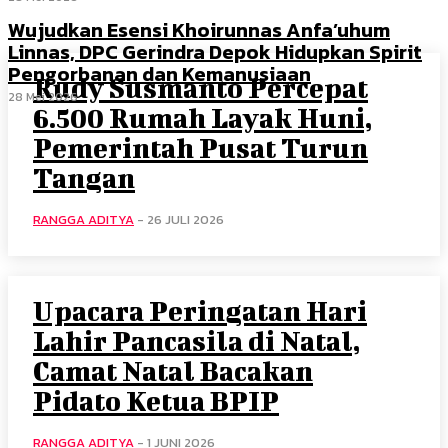
Wujudkan Esensi Khoirunnas Anfa’uhum
Linnas, DPC Gerindra Depok Hidupkan Spirit
Pengorbanan dan Kemanusiaan
Rudy Susmanto Percepat
28 Mei 2026
6.500 Rumah Layak Huni,
Pemerintah Pusat Turun
Tangan
RANGGA ADITYA
-
26 JULI 2026
Upacara Peringatan Hari
Lahir Pancasila di Natal,
Camat Natal Bacakan
Pidato Ketua BPIP
RANGGA ADITYA
-
1 JUNI 2026