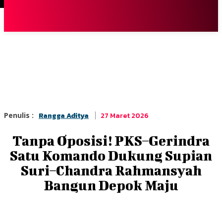
Terpopuler
|
Berita
So
27 Maret 2026
Penulis :
Rangga Aditya
Tanpa Oposisi! PKS–Gerindra
Satu Komando Dukung Supian
Suri–Chandra Rahmansyah
Bangun Depok Maju