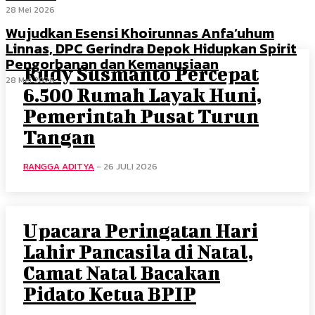
28 Mei 2026
Wujudkan Esensi Khoirunnas Anfa’uhum
Linnas, DPC Gerindra Depok Hidupkan Spirit
Pengorbanan dan Kemanusiaan
Rudy Susmanto Percepat
28 Mei 2026
6.500 Rumah Layak Huni,
Pemerintah Pusat Turun
Tangan
RANGGA ADITYA
-
26 JULI 2026
Upacara Peringatan Hari
Lahir Pancasila di Natal,
Camat Natal Bacakan
Pidato Ketua BPIP