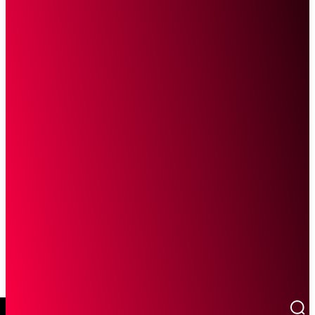
SCROLL UNTUK MELANJUTKAN MEMBACA
Sketsa Online