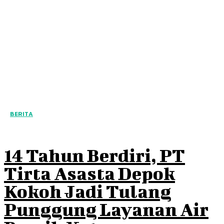
BERITA
14 Tahun Berdiri, PT
Tirta Asasta Depok
Kokoh Jadi Tulang
Punggung Layanan Air