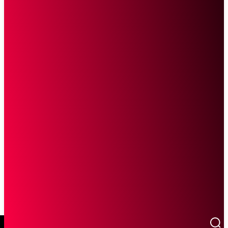
SCROLL UNTUK MELANJUTKAN MEMBACA
Sketsa Online