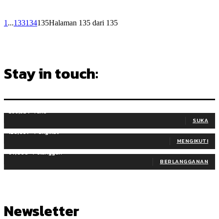
1
...
133
134
135
Halaman 135 dari 135
Stay in touch:
255,324
Fans
SUKA
128,657
Pengikut
MENGIKUTI
97,058
Pelanggan
BERLANGGANAN
Newsletter