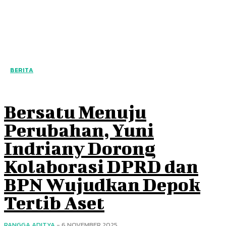
BERITA
Bersatu Menuju
Perubahan, Yuni
Indriany Dorong
Kolaborasi DPRD dan
BPN Wujudkan Depok
Tertib Aset
RANGGA ADITYA
-
6 NOVEMBER 2025