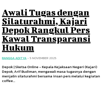
Awali Tugas dengan
Silaturahmi, Kajari
Depok Rangkul Pers
Kawal Transparansi
Hukum
RANGGA ADITYA
-
5 NOVEMBER 2025
Depok | Sketsa Online - Kepala Kejaksaan Negeri (Kajari)
Depok, Arif Budiman, mengawali masa tugasnya dengan
menjalin silaturahmi bersama insan pers melalui kegiatan
coffee...