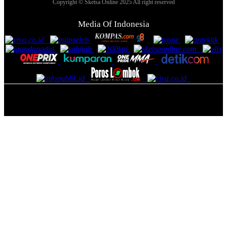
Copyright © Sketsa Online 2025 All right reserved
Media Of Indonesia