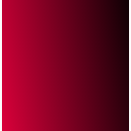
Sketsa Online
Transparan Tanpa Provokasi