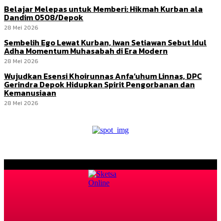
Belajar Melepas untuk Memberi: Hikmah Kurban ala
Dandim 0508/Depok
28 Mei 2026
Sembelih Ego Lewat Kurban, Iwan Setiawan Sebut Idul
Adha Momentum Muhasabah di Era Modern
28 Mei 2026
Wujudkan Esensi Khoirunnas Anfa’uhum Linnas, DPC
Gerindra Depok Hidupkan Spirit Pengorbanan dan
Kemanusiaan
28 Mei 2026