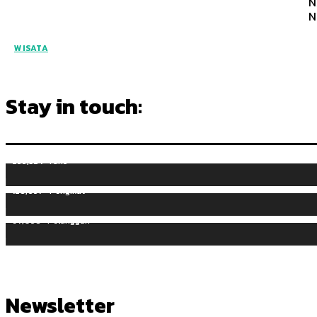
N
N
WISATA
Stay in touch:
255,324
Fans
128,657
Pengikut
97,058
Pelanggan
Newsletter