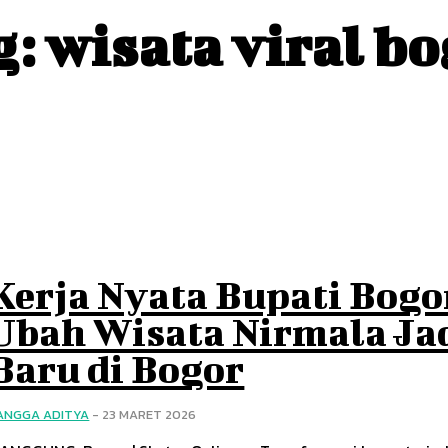
g:
wisata viral b
Kerja Nyata Bupati Bogo
Ubah Wisata Nirmala Jad
Baru di Bogor
ANGGA ADITYA
-
23 MARET 2026