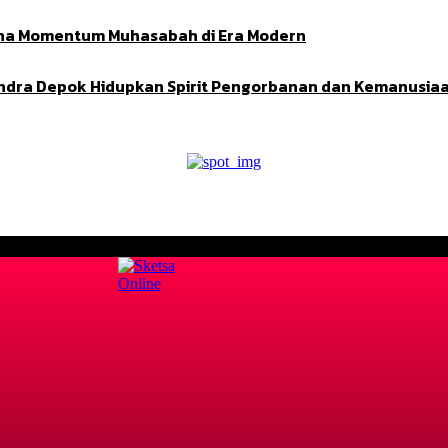
Adha Momentum Muhasabah di Era Modern
indra Depok Hidupkan Spirit Pengorbanan dan Kemanusia