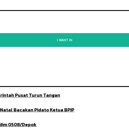
I WANT IN
rintah Pusat Turun Tangan
t Natal Bacakan Pidato Ketua BPIP
ndim 0508/Depok