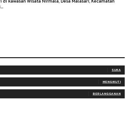
i di kawasan Wisata Nirmala, Desa Malasari, Kecamatan
..
SUKA
MENGIKUTI
BERLANGGANAN