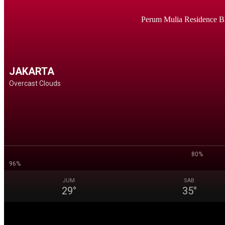
Perum Mulia Residence B
JAKARTA
Overcast Clouds
80%
96%
JUM
SAB
29
°
35
°