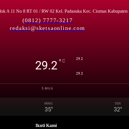
lok A 11 No 8 RT 01 / RW 02 Kel. Padasuka Kec. Ciomas Kabupaten
(0812) 7777-3217
redaksi@sketsaonline.com
°
29.2
°
C
29.2
°
29.2
3.4m/s
MING
SEN
35
°
32
°
Ikuti Kami