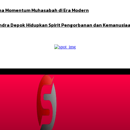
Adha Momentum Muhasabah di Era Modern
indra Depok Hidupkan Spirit Pengorbanan dan Kemanusia