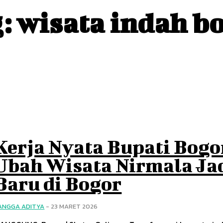
g:
wisata indah b
Kerja Nyata Bupati Bogo
Ubah Wisata Nirmala Jad
Baru di Bogor
ANGGA ADITYA
-
23 MARET 2026