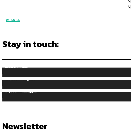
N
N
WISATA
Stay in touch:
255,324
Fans
128,657
Pengikut
97,058
Pelanggan
Newsletter