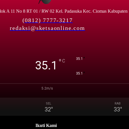
lok A 11 No 8 RT 01 / RW 02 Kel. Padasuka Kec. Ciomas Kabupaten
(0812) 7777-3217
redaksi@sketsaonline.com
°
35.1
°
C
35.1
°
35.1
5.2m/s
SEL
RAB
32
°
33
°
Ikuti Kami