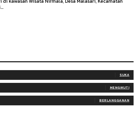
i di kawasan Wisata Nirmala, Desa Malasari, Kecamatan
..
SUKA
MENGIKUTI
BERLANGGANAN