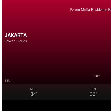
Perum Mulia Residence B
JAKARTA
Broken Clouds
38%
64%
MING
SEN
34
°
36
°