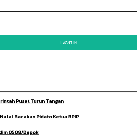
I WANT IN
rintah Pusat Turun Tangan
t Natal Bacakan Pidato Ketua BPIP
ndim 0508/Depok