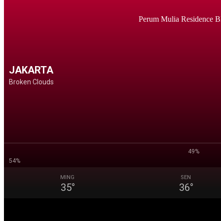
Perum Mulia Residence B
JAKARTA
Broken Clouds
49%
54%
MING
SEN
35
°
36
°