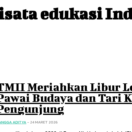
isata edukasi In
TMII Meriahkan Libur L
Pawai Budaya dan Tari K
Pengunjung
ANGGA ADITYA
-
24 MARET 2026