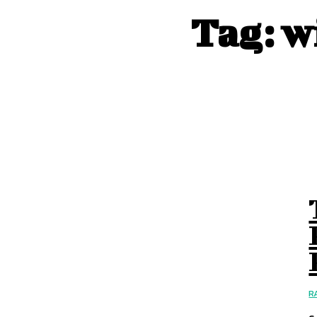
Tag:
w
R