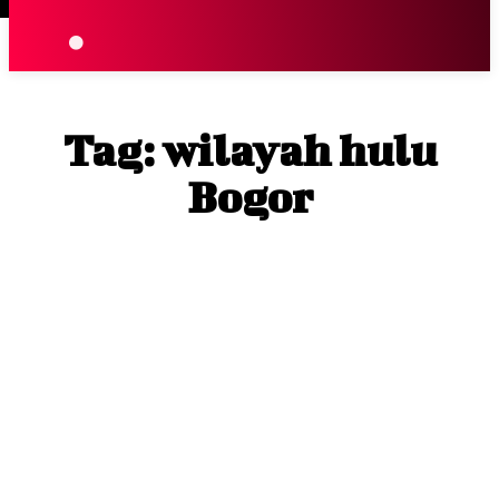
Terpopuler
|
Berita
So
Tag:
wilayah hulu
Bogor