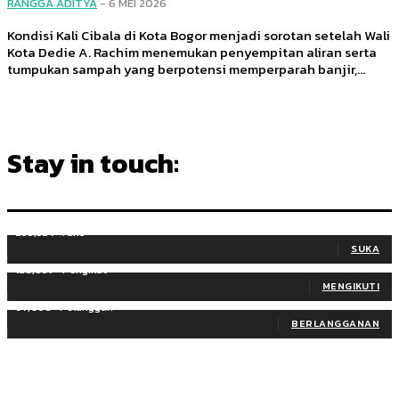
RANGGA ADITYA
-
6 MEI 2026
Kondisi Kali Cibala di Kota Bogor menjadi sorotan setelah Wali
Kota Dedie A. Rachim menemukan penyempitan aliran serta
tumpukan sampah yang berpotensi memperparah banjir,...
Stay in touch:
255,324
Fans
SUKA
128,657
Pengikut
MENGIKUTI
97,058
Pelanggan
BERLANGGANAN